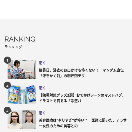
RANKING
ランキング
磨く
猛暑日、浴衣のお出かけも怖くない！ マンダム直伝
「汗をかく前」の制汗剤テク...
磨く
【猛暑対策グッズ3選】おでかけシーンのマストハブ。
ドラストで買える「冷感パ...
磨く
美容医療は“やりすぎ”が怖い？ 医師に聞いた、アラサ
ー女性のための美容との...