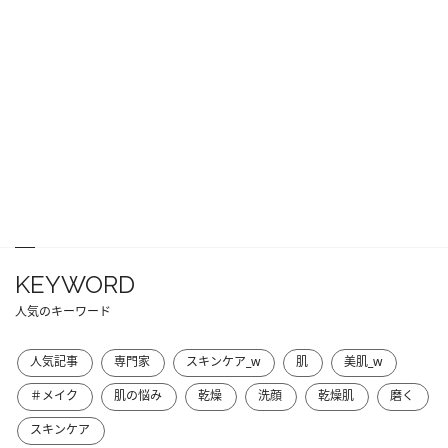
KEYWORD
人気のキーワード
人気記事
専門家
スキンケア_w
肌
美肌_w
＃メイク
肌の悩み
乾燥
洗顔
乾燥肌
磨く
スキンケア