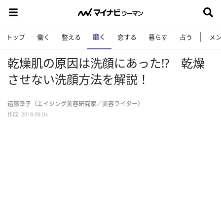
磨く
トップ
働く
整える
恋する
暮らす
占う
メ
乾燥肌の原因は洗顔にあった!? 乾燥
させない洗顔方法を解説！
遠藤幸子（エイジング美容研究家／美容ライター）
作成: 2018.09.04