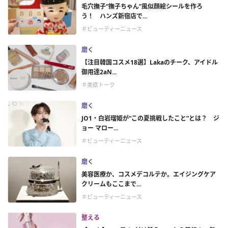
毛穴撫子“撫子ちゃん”風似顔絵シールを作ろ
う！ ハンズ新宿店で...
＃ビューティーニュース
磨く
【注目韓国コスメ18選】Lakaのチーク、アイドル
御用達2aN...
＃美欲トーク
磨く
JO1・白岩瑠姫が“この夏挑戦したこと”とは？ ジ
ョー マロー...
＃ビューティーニュース
磨く
美容医療か、コスメデコルテか。エイジングケア
クリームもここまで...
＃ビューティーニュース
整える