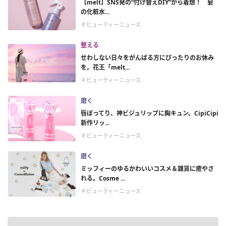
【melt】SNS発の“付け替えDIY”から着想！ 髪
の化粧水...
＃ビューティーニュース
整える
せわしない日々をがんばる方にぴったりのお休み
を。花王「melt...
＃ビューティーニュース
磨く
唇ぽってり、神ビジュリップに胸キュン。CipiCipi
新作リッ...
＃ビューティーニュース
磨く
ミッフィーのゆるかわいいコスメ＆雑貨に癒やさ
れる。Cosme ...
＃ビューティーニュース