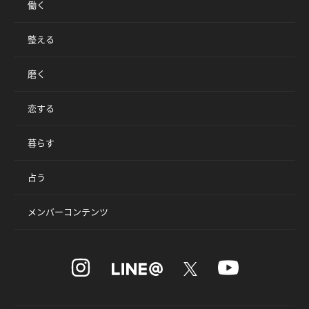
働く
整える
磨く
恋する
暮らす
占う
メンバーコンテンツ