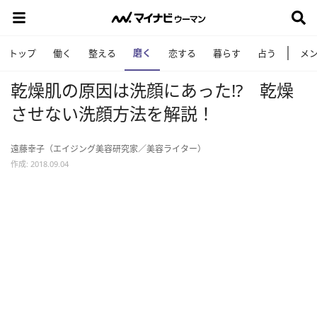
磨く
トップ
働く
整える
恋する
暮らす
占う
メ
乾燥肌の原因は洗顔にあった!? 乾燥
させない洗顔方法を解説！
遠藤幸子（エイジング美容研究家／美容ライター）
作成: 2018.09.04