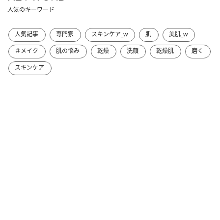
人気のキーワード
人気記事
専門家
スキンケア_w
肌
美肌_w
＃メイク
肌の悩み
乾燥
洗顔
乾燥肌
磨く
スキンケア