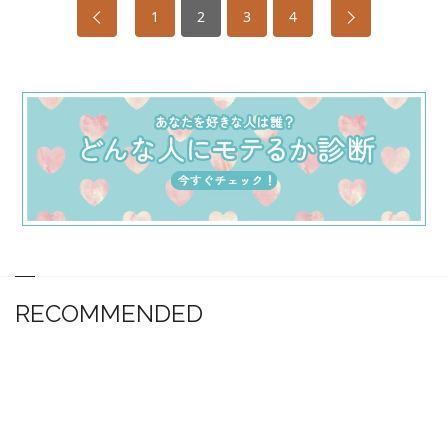
1
2
3
4
RECOMMENDED