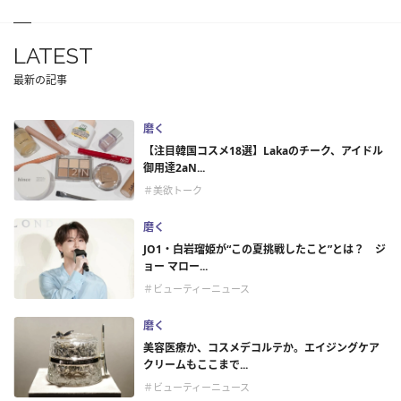
LATEST
最新の記事
磨く
【注目韓国コスメ18選】Lakaのチーク、アイドル
御用達2aN...
＃美欲トーク
磨く
JO1・白岩瑠姫が“この夏挑戦したこと”とは？ ジ
ョー マロー...
＃ビューティーニュース
磨く
美容医療か、コスメデコルテか。エイジングケア
クリームもここまで...
＃ビューティーニュース