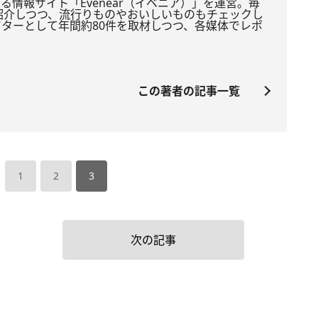
る情報サイト「Evenear（
イベニア）」を運営。
毎
紹介しつつ、
流行りものやおいしいものも
チェックし
ターとして年間約80件を取材しつつ、
各媒体でレポ
。
この著者の記事一覧
1
2
3
次の記事