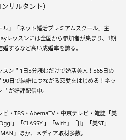
コンサルタント）
ール」「ネット婚活プレミアムスクール」主
ayレッスンには全国から参加者が集まり、1期
結婚するなど高い成婚率を誇る。
スン＂1日3分読むだけで婚活美人！365日の
＂90日で結婚につながる恋愛をはじめる！ネッ
ン＂が好評配信中。
ビ・TBS・AbemaTV・中京テレビ・雑誌「美
gi」「CLASSY.」「with」「JJ」「美ST」
OMAN」ほか、メディア取材多数。