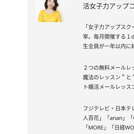
活女子力アップ
「女子力アップスク
宰。毎月開催する１d
生全員が一年以内に
２つの無料メールレッ
魔法のレッスン＂と
ト婚活メールレッス
フジテレビ・日本テレ
人百花」「anan」「Og
「MORE」「日経W