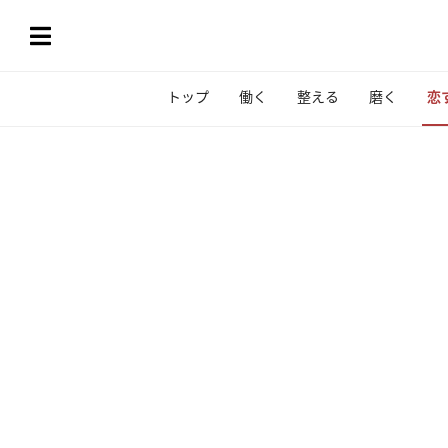
トップ
働く
整える
磨く
恋