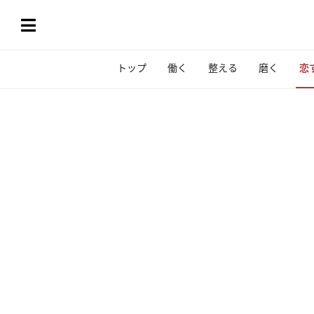
トップ
働く
整える
磨く
恋