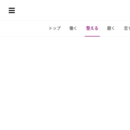
トップ
働く
整える
磨く
恋