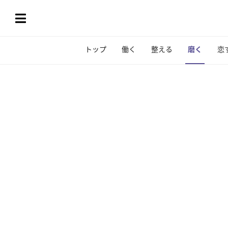
トップ
働く
整える
磨く
恋