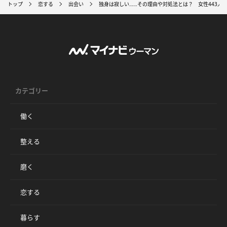
トップ
恋する
出会い
独身は寂しい……その理由や対処法とは？ 女性443人
カテゴリー
働く
整える
磨く
恋する
暮らす