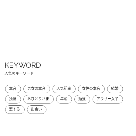
KEYWORD
人気のキーワード
本音
男女の本音
人気記事
女性の本音
結婚
独身
おひとりさま
年齢
勉強
アラサー女子
恋する
出会い