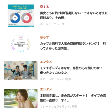
恋する
男女ともに約7割が結婚しない・できないと考えた
経験あり。その理...
＃トレンドニュース
暮らす
カップル旅行で人気の都道府県ランキング！ 行
ってよかった国内旅...
エンタメ
モテすぎレディはなぜ、男性の心を掴むのか？
傷つきたくない女た...
＃ガールオアレディ3考察
エンタメ
本能剥き出し、夏の恋がスタート！ タイプの異
性に一直線♡ 早く...
＃シャッフルアイランド7考察