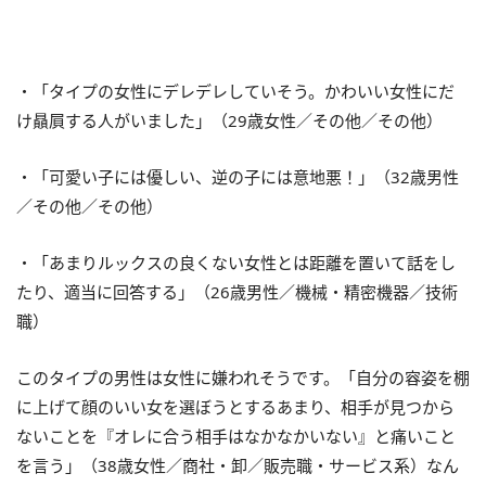
・「タイプの女性にデレデレしていそう。かわいい女性にだ
け贔屓する人がいました」（29歳女性／その他／その他）
・「可愛い子には優しい、逆の子には意地悪！」（32歳男性
／その他／その他）
・「あまりルックスの良くない女性とは距離を置いて話をし
たり、適当に回答する」（26歳男性／機械・精密機器／技術
職）
このタイプの男性は女性に嫌われそうです。「自分の容姿を棚
に上げて顔のいい女を選ぼうとするあまり、相手が見つから
ないことを『オレに合う相手はなかなかいない』と痛いこと
を言う」（38歳女性／商社・卸／販売職・サービス系）なん