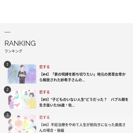
RANKING
ランキング
恋する
【#4】「家の呪縛を断ち切りたい」地元の男尊女卑か
ら解放された紗希子さんの...
恋する
【#5】“子どものいない人生”どうだった？ バブル期を
生き抜いた56歳・佐...
恋する
【#6】不妊治療をやめて人生が前向きになった美南さ
んの場合・後編