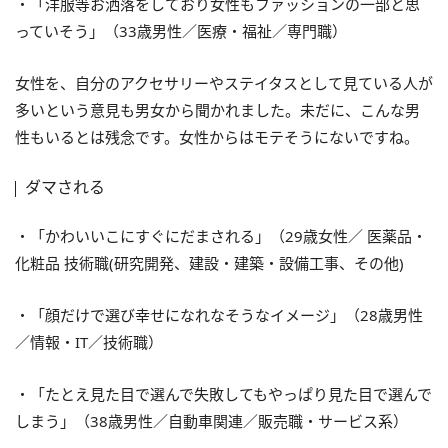
・「洋服等お洒落をしており女性もファッションの一部と思
っていそう」（33歳男性／医療・福祉／専門職）
女性を、自分のアクセサリーやステイタスとして見ている人が
多いという意見も男女から聞かれました。未だに、こんな男
性もいるとは残念です。女性からはモテそうにないですね。
ダマされる
・「かわいいこにすぐにだまされる」（29歳女性／ 医薬品・
化粧品 技術職(研究開発、建設・建築・設備工事、その他)
・「顔だけで選び幸せになれなそうなイメージ」（28歳男性
／情報・IT／技術職）
・「たとえ見た目で選んで失敗してもやっぱり見た目で選んで
しまう」（38歳男性／自動車関連／販売職・サービス系）