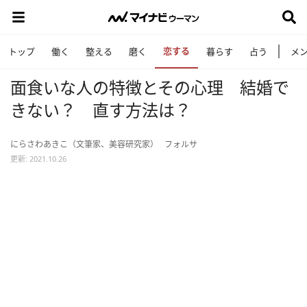
恋する
トップ
働く
整える
磨く
暮らす
占う
メ
面食いな人の特徴とその心理 結婚で
きない？ 直す方法は？
にらさわあきこ（文筆家、美容研究家）
フォルサ
更新: 2021.10.26