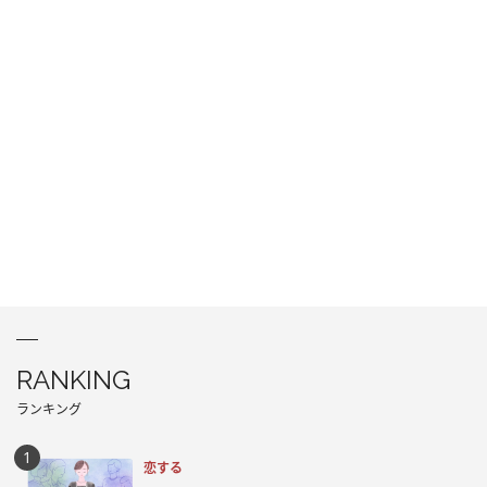
RANKING
ランキング
恋する