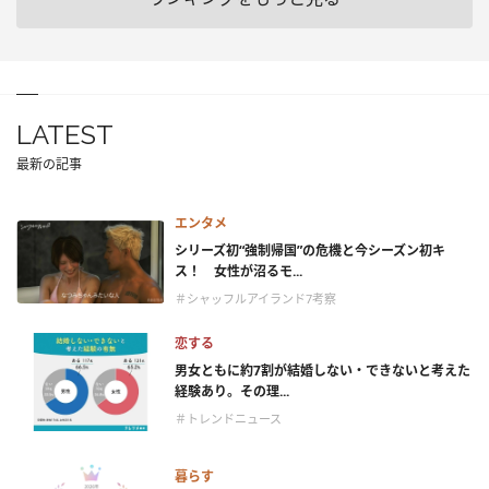
LATEST
最新の記事
エンタメ
シリーズ初“強制帰国”の危機と今シーズン初キ
ス！ 女性が沼るモ...
＃シャッフルアイランド7考察
恋する
男女ともに約7割が結婚しない・できないと考えた
経験あり。その理...
＃トレンドニュース
暮らす