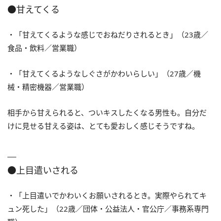
●甘えてくる
・「甘えてくるような感じでおねだりされるとき」（23歳／
食品・飲料／営業職）
・「甘えてくるようなしぐさがかわいらしい」（27歳／機
械・精密機器／営業職）
相手から甘えられると、ついキスしたくなる男性も。自分だ
けに見せる甘える姿は、とても愛おしく感じそうですね。
●上目遣いされる
・「上目遣いでかわいくお願いされるとき。実際やられてキ
ュン死した」（22歳／団体・公益法人・官公庁／事務系専門