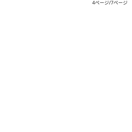
4ページ/7ページ