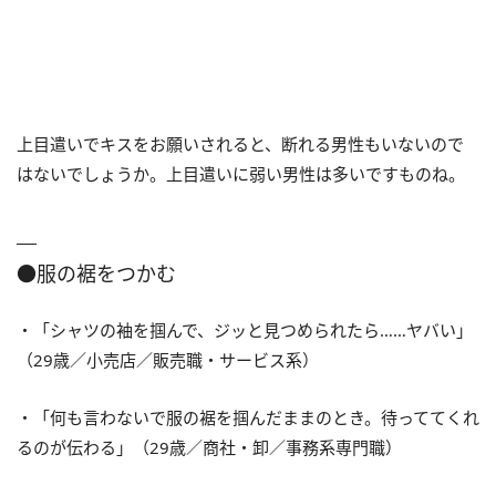
上目遣いでキスをお願いされると、断れる男性もいないので
はないでしょうか。上目遣いに弱い男性は多いですものね。
●服の裾をつかむ
・「シャツの袖を掴んで、ジッと見つめられたら……ヤバい」
（29歳／小売店／販売職・サービス系）
・「何も言わないで服の裾を掴んだままのとき。待っててくれ
るのが伝わる」（29歳／商社・卸／事務系専門職）