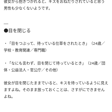
彼女から抱きつかれると、キスをおねだりされていると思う
男性も少なくないようです。
●目を閉じる
・「目をつぶって、待っている仕草をされたとき」（24歳／
学校・教育関連／専門職）
・「なにも言わず、目を閉じて待っているとき」（24歳／団
体・公益法人・官公庁／その他）
彼女が目を閉じたままでいると、キスを待っているように見え
ますよね。そのまま放っておくことは、さすがにできません
よね。