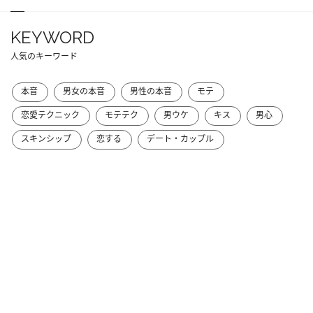
KEYWORD
人気のキーワード
本音
男女の本音
男性の本音
モテ
恋愛テクニック
モテテク
男ウケ
キス
男心
スキンシップ
恋する
デート・カップル