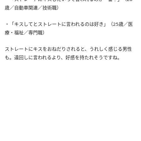
歳／自動車関連／技術職）
・「キスしてとストレートに言われるのは好き」（25歳／医
療・福祉／専門職）
ストレートにキスをおねだりされると、うれしく感じる男性
も。遠回しに言われるより、好感を持たれそうですね。