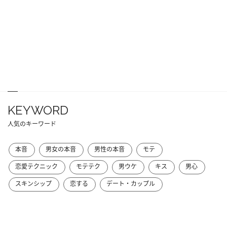
KEYWORD
人気のキーワード
本音
男女の本音
男性の本音
モテ
恋愛テクニック
モテテク
男ウケ
キス
男心
スキンシップ
恋する
デート・カップル