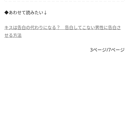
◆あわせて読みたい↓
キスは告白の代わりになる？ 告白してこない男性に告白さ
せる方法
3ページ/7ページ