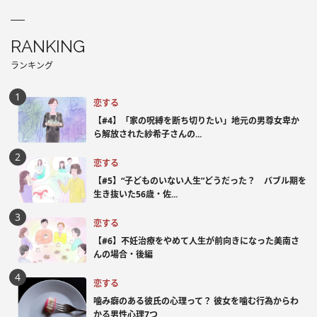
RANKING
ランキング
恋する
【#4】「家の呪縛を断ち切りたい」地元の男尊女卑か
ら解放された紗希子さんの...
恋する
【#5】“子どものいない人生”どうだった？ バブル期を
生き抜いた56歳・佐...
恋する
【#6】不妊治療をやめて人生が前向きになった美南さ
んの場合・後編
恋する
噛み癖のある彼氏の心理って？ 彼女を噛む行為からわ
かる男性心理7つ