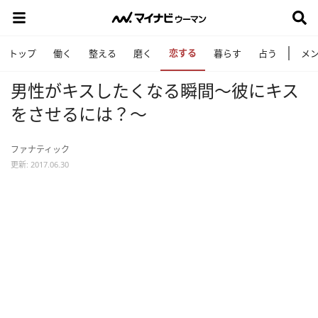
恋する
トップ
働く
整える
磨く
暮らす
占う
メ
男性がキスしたくなる瞬間～彼にキス
をさせるには？～
ファナティック
更新: 2017.06.30