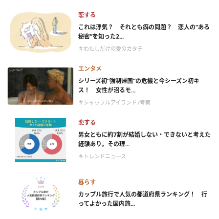
恋する
これは浮気？ それとも癖の問題？ 恋人の“ある
秘密”を知った2...
＃わたしだけの愛のカタチ
エンタメ
シリーズ初“強制帰国”の危機と今シーズン初キ
ス！ 女性が沼るモ...
＃シャッフルアイランド7考察
恋する
男女ともに約7割が結婚しない・できないと考えた
経験あり。その理...
＃トレンドニュース
暮らす
カップル旅行で人気の都道府県ランキング！ 行
ってよかった国内旅...