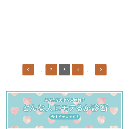
…
…
2
3
4