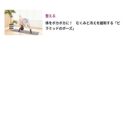
整える
体をポカポカに！ むくみと冷えを緩和する「ピ
ラミッドのポーズ」