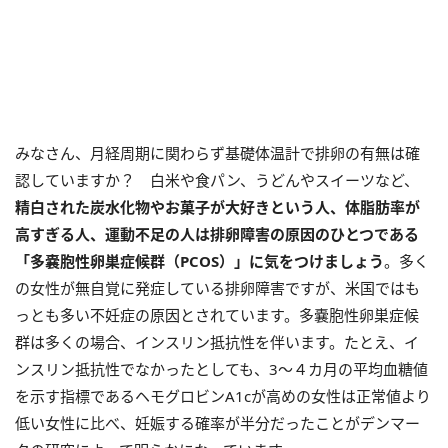
みなさん、月経周期に関わらず基礎体温計で排卵の有無は確
認していますか？ 白米や食パン、うどんやスイーツなど、
精白された炭水化物やお菓子が大好きという人、体脂肪率が
高すぎる人、運動不足の人は排卵障害の原因のひとつである
「多嚢胞性卵巣症候群（PCOS）」に気をつけましょう
。多く
の女性が無自覚に発症している排卵障害ですが、米国ではも
っとも多い不妊症の原因とされています。多嚢胞性卵巣症候
群は多くの場合、インスリン抵抗性を伴います。たとえ、イ
ンスリン抵抗性でなかったとしても、3～４カ月の平均血糖値
を示す指標であるヘモグロビンA1cが高めの女性は正常値より
低い女性に比べ、妊娠する確率が半分だったことがデンマー