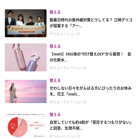
整える
酷暑日時代の紫外線対策どうしてる？ 江崎グリコ
が提案する「アー...
＃ヘルシーニュース
整える
【melt】SNS発の“付け替えDIY”から着想！ 髪
の化粧水...
＃ビューティーニュース
整える
せわしない日々をがんばる方にぴったりのお休み
を。花王「melt...
＃ビューティーニュース
整える
自覚していても約4割が「受診するつもりがない」
と回答。生理不順...
＃ヘルシーニュース