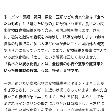
米・パン・麺類・野菜・果物・豆類などの炭水化物は
「食べ
たいもの」
と
「避けたいもの」
に分類されます。食べたい炭
水化物は食物繊維を多く含み、腸内環境を整えます。さら
に、糖質と脂質の吸収をW抑制し、肥満を抑制します（食物
繊維の総摂取量が多い人ほどBMIが低いことが国内外の研究
で明らかになっています）。つまり、食物繊維を豊富に含んで
いる炭水化物に「太る」という解釈は正しくありません。
「食べたい炭水化物」とは、全粒粉の小麦や玄米や胚芽米と
いった未精製の穀類、豆類、野菜、果物です
。
一方、避けたい炭水化物は食物繊維やビタミン・ミネラルが
削ぎ落とされ、シュガーに近い状態になっています。食べた直
後から血糖値が急上昇しやすく、それを抑制しようとして分
泌されるインスリンの働きにより今度は急降下し、日常的に
「避けたい炭水化物」を常食していると血糖値の乱高下を招