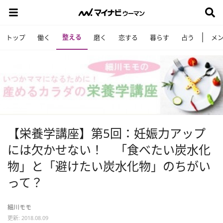
整える
トップ
働く
磨く
恋する
暮らす
占う
メ
【栄養学講座】第5回：妊娠力アップ
には欠かせない！ 「食べたい炭水化
物」と「避けたい炭水化物」のちがい
って？
細川モモ
更新: 2018.08.09