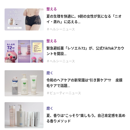
整える
夏の生理を快適に。9割の女性が気になる「ニオ
イ・蒸れ」に応える...
＃ヘルシーニュース
整える
緊急避妊薬「レソエル72」が、公式TikTokアカウ
ントを開設...
＃ヘルシーニュース
磨く
令和のヘアケアの新常識は“引き算ケア”!? 皮膜
毛ケアで話題...
＃ビューティーニュース
磨く
夏、香りは“こっそり”楽しもう。自己肯定感を高め
る香りメソッド