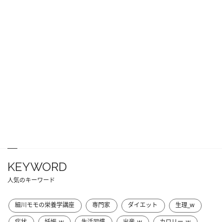
KEYWORD
人気のキーワード
細川モモの栄養学講座
専門家
ダイエット
生理_w
症状
妊娠_w
生活習慣
出産_w
カロリー_w