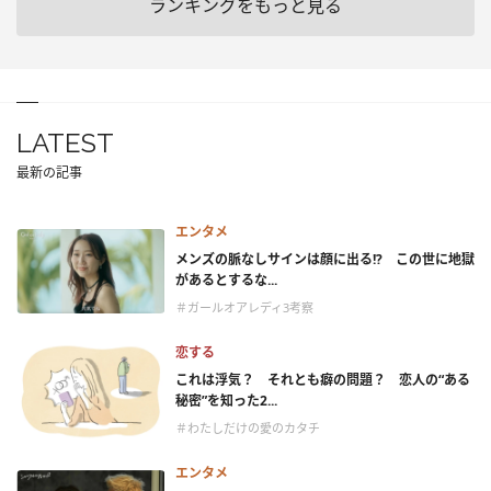
ランキングをもっと見る
LATEST
最新の記事
エンタメ
メンズの脈なしサインは顔に出る!? この世に地獄
があるとするな...
＃ガールオアレディ3考察
恋する
これは浮気？ それとも癖の問題？ 恋人の“ある
秘密”を知った2...
＃わたしだけの愛のカタチ
エンタメ