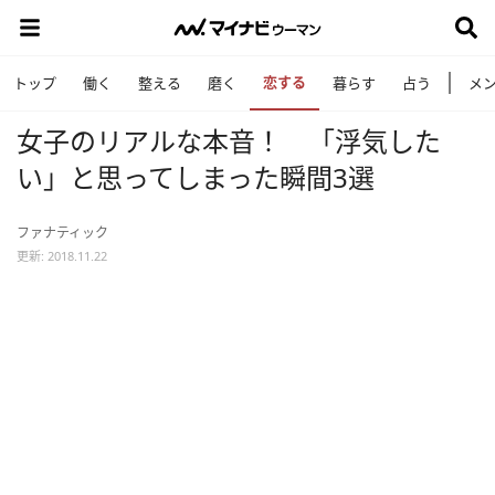
恋する
トップ
働く
整える
磨く
暮らす
占う
メ
女子のリアルな本音！ 「浮気した
い」と思ってしまった瞬間3選
ファナティック
更新: 2018.11.22