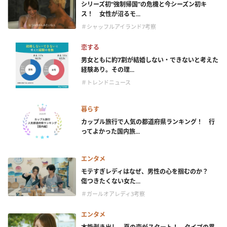
シリーズ初“強制帰国”の危機と今シーズン初キ
ス！ 女性が沼るモ...
＃シャッフルアイランド7考察
恋する
男女ともに約7割が結婚しない・できないと考えた
経験あり。その理...
＃トレンドニュース
暮らす
カップル旅行で人気の都道府県ランキング！ 行
ってよかった国内旅...
エンタメ
モテすぎレディはなぜ、男性の心を掴むのか？
傷つきたくない女た...
＃ガールオアレディ3考察
エンタメ