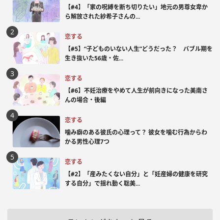
【#4】「家の呪縛を断ち切りたい」地元の男尊女卑か
ら解放された紗希子さんの...
恋する
【#5】“子どものいない人生”どうだった？ バブル期を
生き抜いた56歳・佐...
恋する
【#6】不妊治療をやめて人生が前向きになった美南さ
んの場合・後編
恋する
噛み癖のある彼氏の心理って？ 彼女を噛む行為からわ
かる男性心理7つ
恋する
【#2】「産みたくない自分」と「妊産婦の健康を研究
する自分」で揺れ動く聡美...