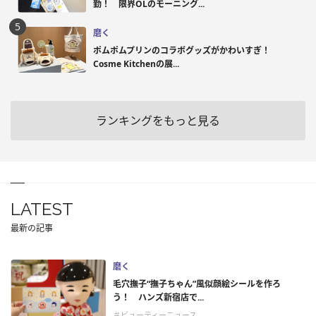
勤！ 限界OLのモーニング...
磨く
ポムポムプリンのコラボグッズがかわいすぎ！
Cosme Kitchenの展...
ランキングをもっと見る
LATEST
最新の記事
磨く
毛穴撫子“撫子ちゃん”風似顔絵シールを作ろ
う！ ハンズ新宿店で...
＃ビューティーニュース