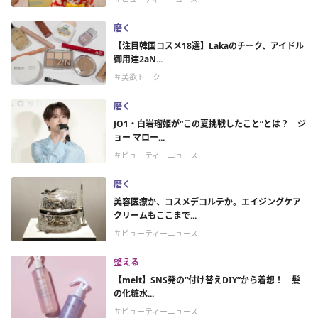
磨く
【注目韓国コスメ18選】Lakaのチーク、アイドル
御用達2aN...
＃美欲トーク
磨く
JO1・白岩瑠姫が“この夏挑戦したこと”とは？ ジ
ョー マロー...
＃ビューティーニュース
磨く
美容医療か、コスメデコルテか。エイジングケア
クリームもここまで...
＃ビューティーニュース
整える
【melt】SNS発の“付け替えDIY”から着想！ 髪
の化粧水...
＃ビューティーニュース