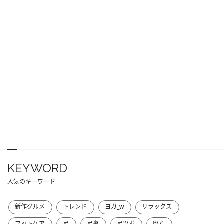
KEYWORD
人気のキーワード
新作グルメ
トレンド
ヨガ_w
リラックス
フットケア
足
足裏
足ツボ
磨く