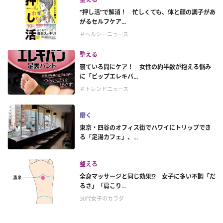
“押し活”で解消！ 忙しくても、体と顔の調子があ
がるセルフケア...
＃ヘルシーニュース
整える
寝ている間にケア！ 女性の約半数が抱える悩み
に「ピップエレキバ...
＃トレンドニュース
磨く
東京・四谷のオフィス街でハワイにトリップでき
る「足湯カフェ」、...
整える
全身マッサージと同じ効果!? 女子に多い不調「だ
るさ」「肩こり...
30代女子のカラダ