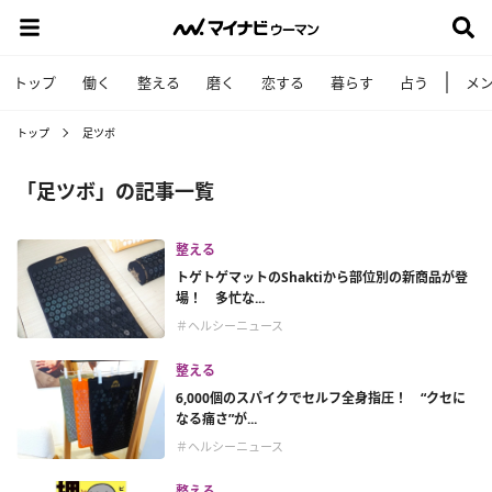
トップ
働く
整える
磨く
恋する
暮らす
占う
メ
トップ
足ツボ
「足ツボ」の記事一覧
整える
トゲトゲマットのShaktiから部位別の新商品が登
場！ 多忙な...
＃ヘルシーニュース
整える
6,000個のスパイクでセルフ全身指圧！ “クセに
なる痛さ”が...
＃ヘルシーニュース
整える