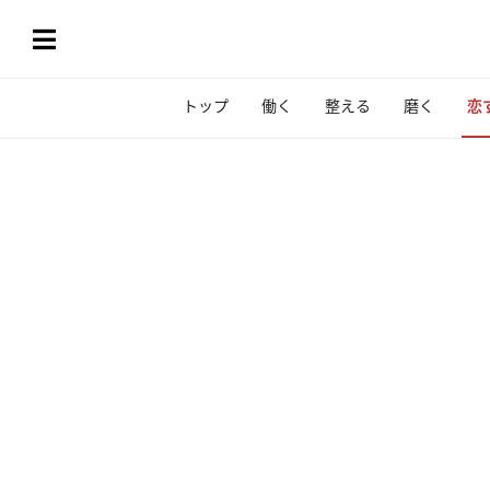
トップ
働く
整える
磨く
恋