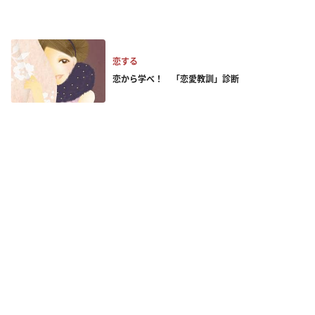
恋する
恋から学べ！ 「恋愛教訓」診断