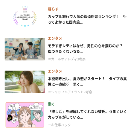
暮らす
カップル旅行で人気の都道府県ランキング！ 行
ってよかった国内旅...
エンタメ
モテすぎレディはなぜ、男性の心を掴むのか？
傷つきたくない女た...
＃ガールオアレディ3考察
エンタメ
本能剥き出し、夏の恋がスタート！ タイプの異
性に一直線♡ 早く...
＃シャッフルアイランド7考察
働く
「推し活」を理解してくれない彼氏。うまくいく
カップルがしている...
＃お仕事ハック