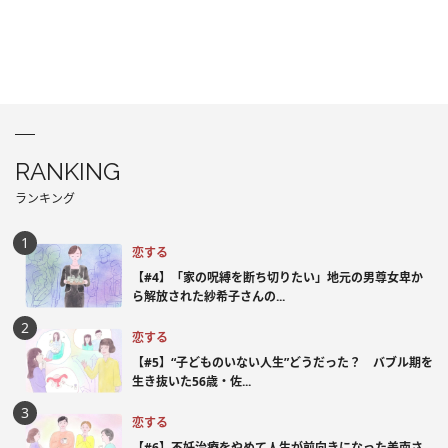
RANKING
ランキング
恋する
【#4】「家の呪縛を断ち切りたい」地元の男尊女卑か
ら解放された紗希子さんの...
恋する
【#5】“子どものいない人生”どうだった？ バブル期を
生き抜いた56歳・佐...
恋する
【#6】不妊治療をやめて人生が前向きになった美南さ