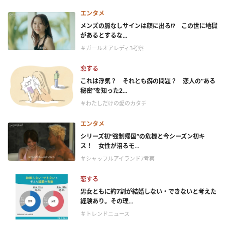
エンタメ
メンズの脈なしサインは顔に出る!? この世に地獄
があるとするな...
＃ガールオアレディ3考察
恋する
これは浮気？ それとも癖の問題？ 恋人の“ある
秘密”を知った2...
＃わたしだけの愛のカタチ
エンタメ
シリーズ初“強制帰国”の危機と今シーズン初キ
ス！ 女性が沼るモ...
＃シャッフルアイランド7考察
恋する
男女ともに約7割が結婚しない・できないと考えた
経験あり。その理...
＃トレンドニュース