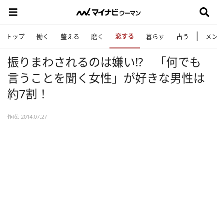
恋する
トップ
働く
整える
磨く
暮らす
占う
メ
振りまわされるのは嫌い!? 「何でも
言うことを聞く女性」が好きな男性は
約7割！
作成: 2014.07.27