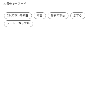
人気のキーワード
2択でホンネ調査
本音
男女の本音
恋する
デート・カップル