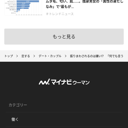
ムダ毛、匂い、肌……。独身男女の「異性の身だし
なみ」で“最もが...
＃トレンドニュース
もっと見る
トップ
恋する
デート・カップル
振りまわされるのは嫌い!? 「何でも言うこ
カテゴリー
働く