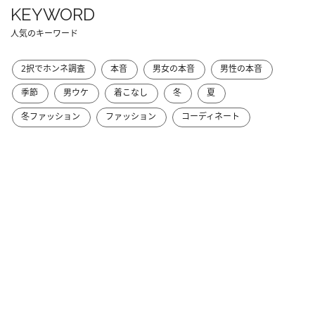
KEYWORD
人気のキーワード
2択でホンネ調査
本音
男女の本音
男性の本音
季節
男ウケ
着こなし
冬
夏
冬ファッション
ファッション
コーディネート