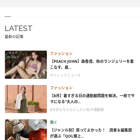
LATEST
最新の記事
ファッション
【PEACH JOHN】森香澄、秋のランジェリーを着
こなす。最...
＃トレンドニュース
ファッション
【8月】暑すぎる日の通勤服問題を解決。一枚でサ
マになる“大人の...
#今日もちゃんとしたい私の通勤服
働く
【ジャンル別】買ってよかった！ 読者＆編集部
が選ぶ「QOL爆上...