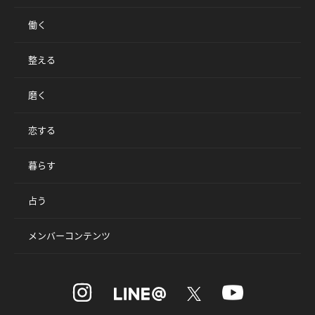
働く
整える
磨く
恋する
暮らす
占う
メンバーコンテンツ