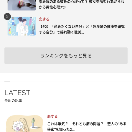
噛み癖のある彼氏の心理って？ 彼女を噛む行為からわ
かる男性心理7つ
恋する
【#2】「産みたくない自分」と「妊産婦の健康を研究
する自分」で揺れ動く聡美...
ランキングをもっと見る
LATEST
最新の記事
恋する
これは浮気？ それとも癖の問題？ 恋人の“ある
秘密”を知った2...