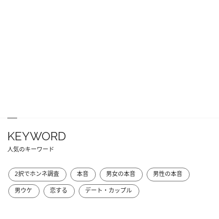
KEYWORD
人気のキーワード
2択でホンネ調査
本音
男女の本音
男性の本音
男ウケ
恋する
デート・カップル