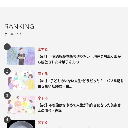
RANKING
ランキング
恋する
【#4】「家の呪縛を断ち切りたい」地元の男尊女卑か
ら解放された紗希子さんの...
恋する
【#5】“子どものいない人生”どうだった？ バブル期を
生き抜いた56歳・佐...
恋する
【#6】不妊治療をやめて人生が前向きになった美南さ
んの場合・後編
恋する