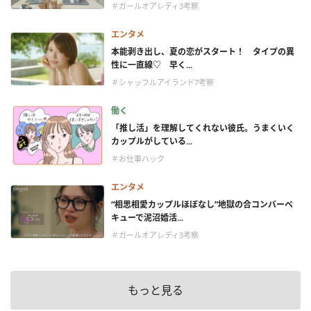
＃ガールオアレディ3考察
エンタメ
本能剥き出し、夏の恋がスタート！ タイプの異
性に一直線♡ 早く...
＃シャッフルアイランド7考察
働く
「推し活」を理解してくれない彼氏。うまくいく
カップルがしている...
＃お仕事ハック
エンタメ
“相思相愛カップルほぼなし”地獄の合コンバーベ
キューで泥沼婚活...
＃ガールオアレディ3考察
もっと見る