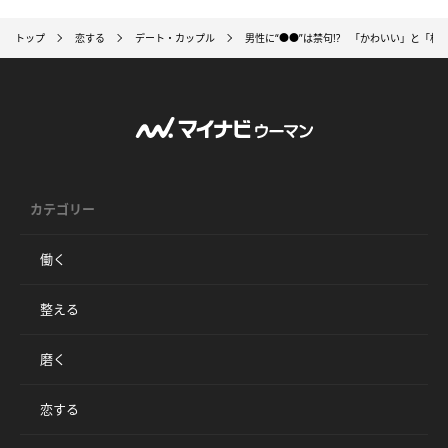
トップ
恋する
デート・カップル
男性に“●●”は禁句!? 「かわいい」と「
カテゴリー
働く
整える
磨く
恋する