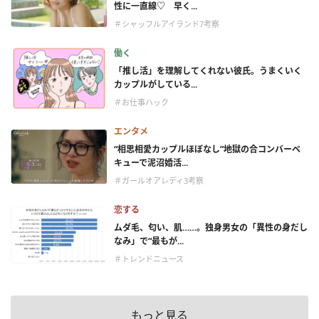
性に一直線♡ 早く...
＃シャッフルアイランド7考察
働く
「推し活」を理解してくれない彼氏。うまくいく
カップルがしている...
＃お仕事ハック
エンタメ
“相思相愛カップルほぼなし”地獄の合コンバーベ
キューで泥沼婚活...
＃ガールオアレディ3考察
恋する
ムダ毛、匂い、肌……。独身男女の「異性の身だし
なみ」で“最もが...
＃トレンドニュース
もっと見る