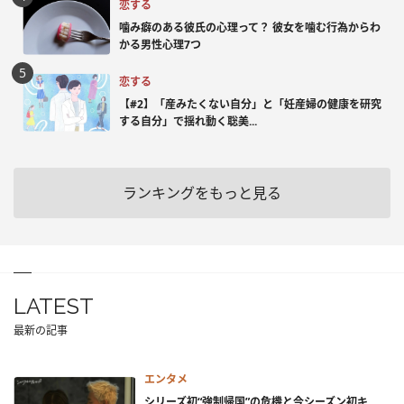
恋する
噛み癖のある彼氏の心理って？ 彼女を噛む行為からわ
かる男性心理7つ
恋する
【#2】「産みたくない自分」と「妊産婦の健康を研究
する自分」で揺れ動く聡美...
ランキングをもっと見る
LATEST
最新の記事
エンタメ
シリーズ初“強制帰国”の危機と今シーズン初キ