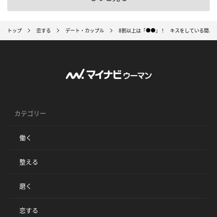
トップ
恋する
デート・カップル
8割以上は「●●」！ キスをしている間、
カテゴリー
働く
整える
磨く
恋する