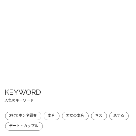
KEYWORD
人気のキーワード
2択でホンネ調査
本音
男女の本音
キス
恋する
デート・カップル