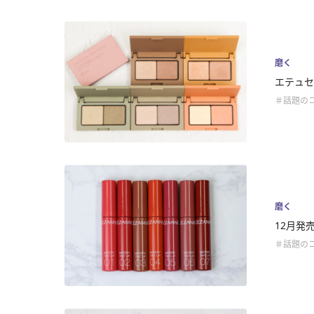
磨く
エテュセ
＃話題の
磨く
12月発
＃話題の