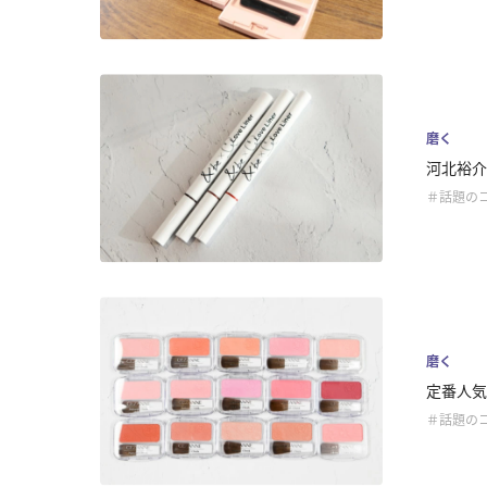
磨く
河北裕介
＃話題の
磨く
定番人気
＃話題の