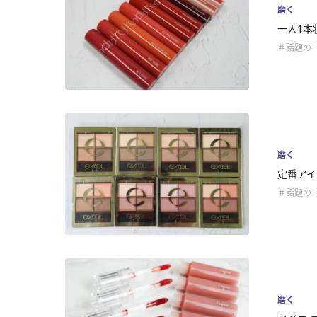
磨く
一人1本
＃話題の
磨く
定番アイ
＃話題の
磨く