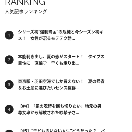
RANKING
人気記事ランキング
シリーズ初“強制帰国”の危機と今シーズン初キ
ス！ 女性が沼るモテテク勃...
本能剥き出し、夏の恋がスタート！ タイプの
異性に一直線♡ 早くも走り出...
東京駅・羽田空港でしか買えない！ 夏の帰省
＆お土産に選びたいセンス抜群...
【#4】「家の呪縛を断ち切りたい」地元の男
尊女卑から解放された紗希子さ...
【#5】“子どものいない人生”どうだった？ バ