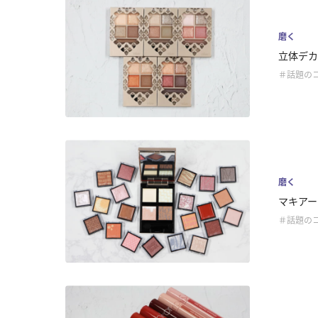
磨く
立体デカ
＃話題の
磨く
マキアー
＃話題の