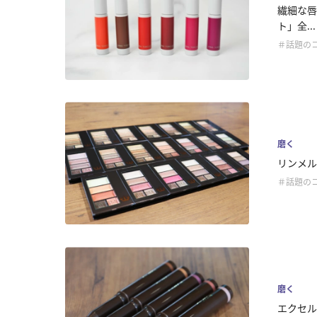
繊細な唇
ト」全...
＃話題の
磨く
リンメル
＃話題の
磨く
エクセル