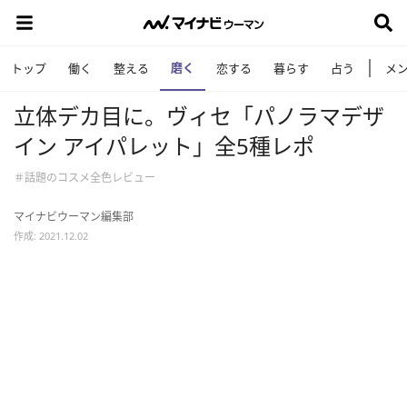
磨く
トップ
働く
整える
恋する
暮らす
占う
メ
立体デカ目に。ヴィセ「パノラマデザ
イン アイパレット」全5種レポ
＃話題のコスメ全色レビュー
マイナビウーマン編集部
作成: 2021.12.02