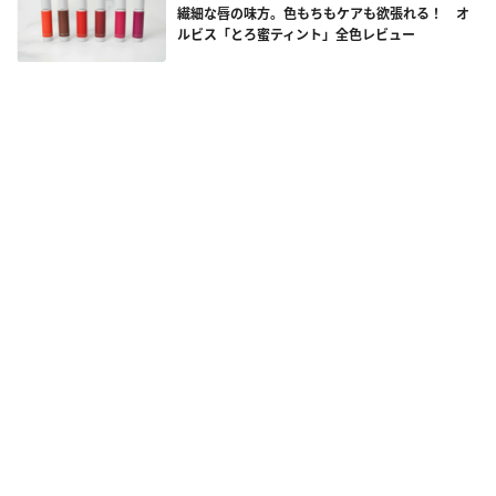
繊細な唇の味方。色もちもケアも欲張れる！ オ
ルビス「とろ蜜ティント」全色レビュー