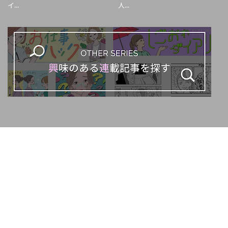
イ...
人...