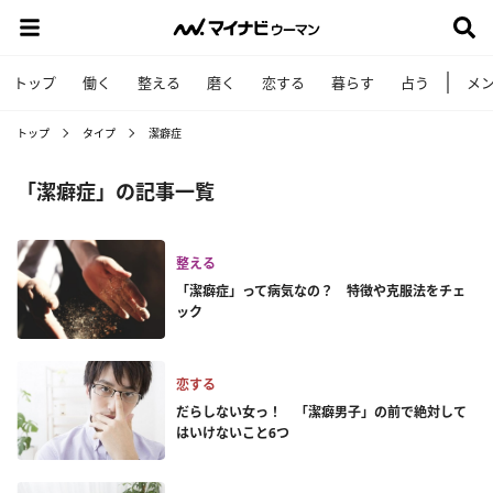
トップ
働く
整える
磨く
恋する
暮らす
占う
メ
トップ
タイプ
潔癖症
「潔癖症」の記事一覧
整える
「潔癖症」って病気なの？ 特徴や克服法をチェ
ック
恋する
だらしない女っ！ 「潔癖男子」の前で絶対して
はいけないこと6つ