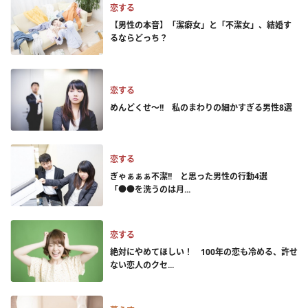
恋する
【男性の本音】「潔癖女」と「不潔女」、結婚す
るならどっち？
恋する
めんどくせ～!! 私のまわりの細かすぎる男性8選
恋する
ぎゃぁぁぁ不潔!! と思った男性の行動4選
「●●を洗うのは月...
恋する
絶対にやめてほしい！ 100年の恋も冷める、許せ
ない恋人のクセ...