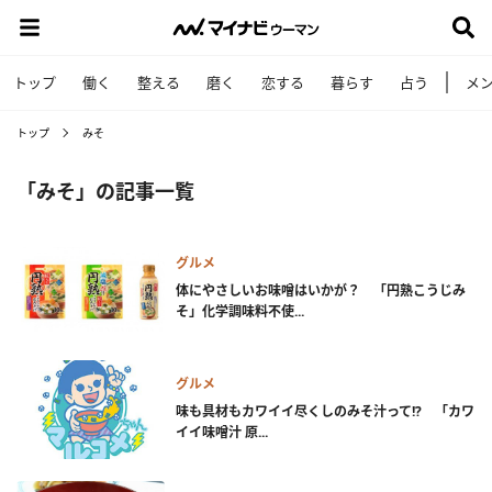
トップ
働く
整える
磨く
恋する
暮らす
占う
メ
トップ
みそ
「みそ」の記事一覧
グルメ
体にやさしいお味噌はいかが？ 「円熟こうじみ
そ」化学調味料不使...
グルメ
味も具材もカワイイ尽くしのみそ汁って!? 「カワ
イイ味噌汁 原...