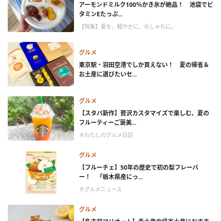
アーモンドミルク100％かき氷が絶品！ 池袋でビ
タミンEたっぷ...
【特集】夏を、軽やかに、おしゃれに。
グルメ
東京駅・羽田空港でしか買えない！ 夏の帰省＆
お土産に選びたいセ...
グルメ
【スタバ新作】贅沢カスタマイズで楽しむ、夏の
フルーティーご褒美...
＃わたしのグルメ日記
グルメ
【フルーチェ】50年の歴史で初の梨フレーバ
ー！ 「栃木県産にっ...
＃グルメニュース
グルメ