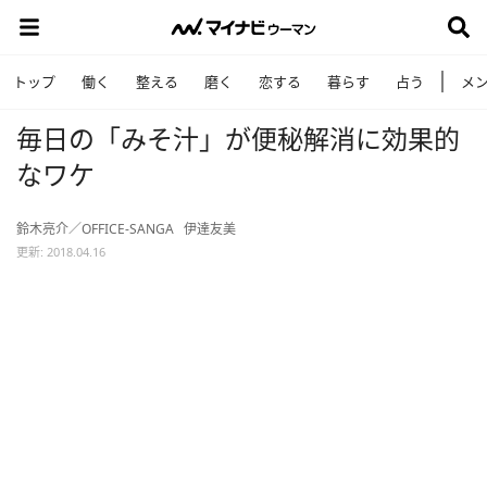
トップ
働く
整える
磨く
恋する
暮らす
占う
メ
毎日の「みそ汁」が便秘解消に効果的
なワケ
鈴木亮介／OFFICE-SANGA
伊達友美
更新: 2018.04.16