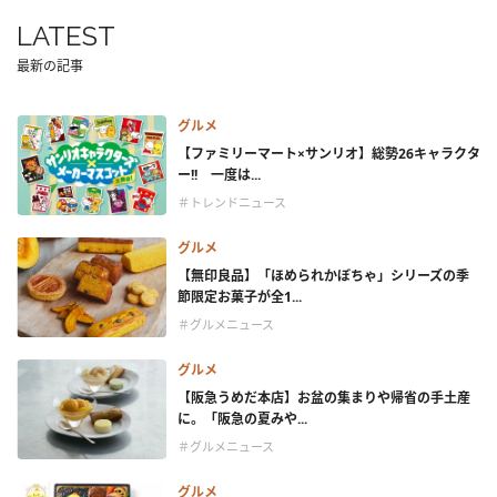
LATEST
最新の記事
グルメ
【ファミリーマート×サンリオ】総勢26キャラクタ
ー!! 一度は...
＃トレンドニュース
グルメ
【無印良品】「ほめられかぼちゃ」シリーズの季
節限定お菓子が全1...
＃グルメニュース
グルメ
【阪急うめだ本店】お盆の集まりや帰省の手土産
に。「阪急の夏みや...
＃グルメニュース
グルメ