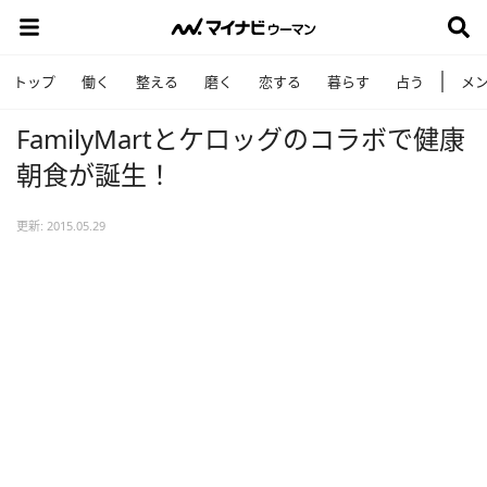
トップ
働く
整える
磨く
恋する
暮らす
占う
メ
FamilyMartとケロッグのコラボで健康
朝食が誕生！
更新: 2015.05.29