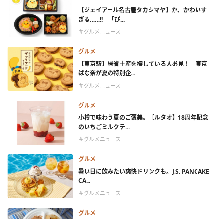
【ジェイアール名古屋タカシマヤ】か、かわいす
ぎる……!! 「ぴ...
＃グルメニュース
グルメ
【東京駅】帰省土産を探している人必見！ 東京
ばな奈が夏の特別企...
＃グルメニュース
グルメ
小樽で味わう夏のご褒美。【ルタオ】18周年記念
のいちごミルクテ...
＃グルメニュース
グルメ
暑い日に飲みたい爽快ドリンクも。J.S. PANCAKE
CA...
＃グルメニュース
グルメ