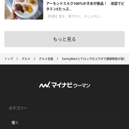
アーモンドミルク100％かき氷が絶品！ 池袋でビ
タミンEたっぷ...
【特集】夏を、軽やかに、おしゃれに。
もっと見る
トップ
グルメ
グルメ全般
FamilyMartとケロッグのコラボで健康朝食が誕生
カテゴリー
働く