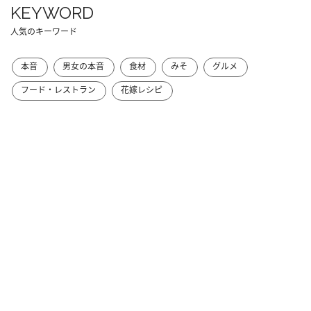
KEYWORD
人気のキーワード
本音
男女の本音
食材
みそ
グルメ
フード・レストラン
花嫁レシピ