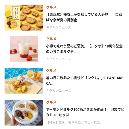
グルメ
【東京駅】帰省土産を探している人必見！ 東京
ばな奈が夏の特別企...
＃グルメニュース
グルメ
小樽で味わう夏のご褒美。【ルタオ】18周年記念
のいちごミルクテ...
＃グルメニュース
グルメ
暑い日に飲みたい爽快ドリンクも。J.S. PANCAKE
CA...
＃グルメニュース
グルメ
アーモンドミルク100％かき氷が絶品！ 池袋でビ
タミンEたっぷ...
【特集】夏を、軽やかに、おしゃれに。