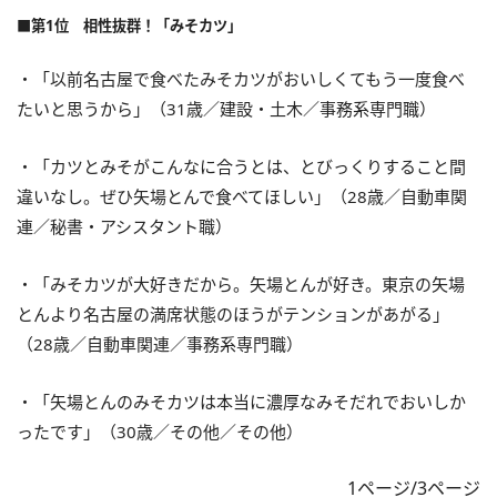
■第1位 相性抜群！「みそカツ」
・「以前名古屋で食べたみそカツがおいしくてもう一度食べ
たいと思うから」（31歳／建設・土木／事務系専門職）
・「カツとみそがこんなに合うとは、とびっくりすること間
違いなし。ぜひ矢場とんで食べてほしい」（28歳／自動車関
連／秘書・アシスタント職）
・「みそカツが大好きだから。矢場とんが好き。東京の矢場
とんより名古屋の満席状態のほうがテンションがあがる」
（28歳／自動車関連／事務系専門職）
・「矢場とんのみそカツは本当に濃厚なみそだれでおいしか
ったです」（30歳／その他／その他）
1ページ/3ページ