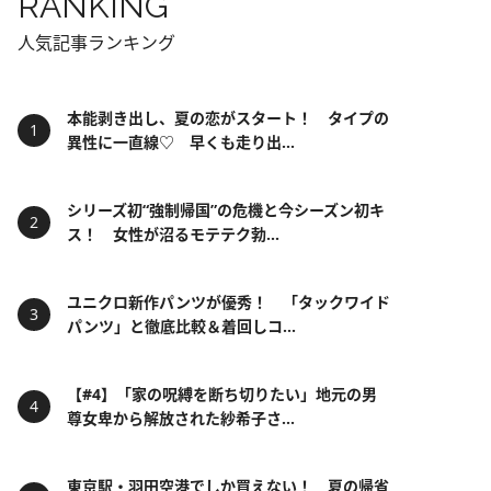
RANKING
人気記事ランキング
本能剥き出し、夏の恋がスタート！ タイプの
異性に一直線♡ 早くも走り出...
シリーズ初“強制帰国”の危機と今シーズン初キ
ス！ 女性が沼るモテテク勃...
ユニクロ新作パンツが優秀！ 「タックワイド
パンツ」と徹底比較＆着回しコ...
【#4】「家の呪縛を断ち切りたい」地元の男
尊女卑から解放された紗希子さ...
東京駅・羽田空港でしか買えない！ 夏の帰省