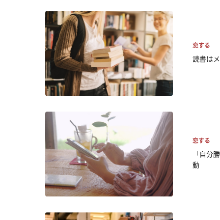
恋する
読書はメ
恋する
「自分勝
動