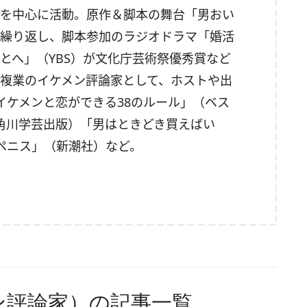
を中心に活動。原作＆脚本の舞台「男おい
繰り返し
、脚本参加のラジオドラマ「婚活
とへ」（YBS）
が文化庁芸術祭優秀賞など
複業のイケメン評論家と
して、ホストや出
イケメンと恋
ができる38のルール」（ベス
角川学芸出版）「男はときどき買えばい
ペニス」（新潮社）など。
ン評論家）の記事一覧