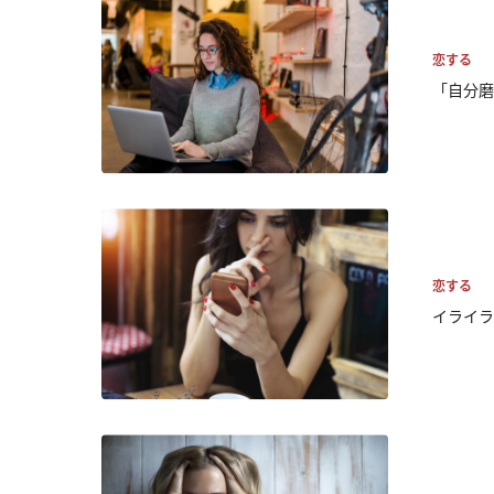
恋する
「自分磨
恋する
イライラ