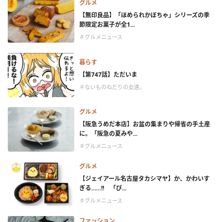
グルメ
【無印良品】「ほめられかぼちゃ」シリーズの季
節限定お菓子が全1...
＃グルメニュース
暮らす
【第747話】ただいま
＃ないものねだりの女達。
グルメ
【阪急うめだ本店】お盆の集まりや帰省の手土産
に。「阪急の夏みや...
＃グルメニュース
グルメ
【ジェイアール名古屋タカシマヤ】か、かわいす
ぎる……!! 「ぴ...
＃グルメニュース
ファッション