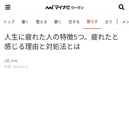
暮らす
トップ
働く
整える
磨く
恋する
占う
メ
人生に疲れた人の特徴5つ。疲れたと
感じる理由と対処法とは
LIB_zine
作成: 2024.05.10