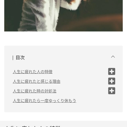
目次
人生に疲れた人の特徴
（1）完璧主義
人生に疲れたと感じる理由
（2）過剰に周りの目を気に
（1）努力を認めてもらえない
人生に疲れた時の対処法
する
から
（1）心身共に休息を
人生に疲れたら一度ゆっくり休もう
（3）思い込みが激しい
（2）誰にも感謝されない
取る
（4）他人に頼るのが苦手
（3）仕事と家事の両立が大変
（2）理想を下げる
（3）手放すことも重
（5）依存しやすい