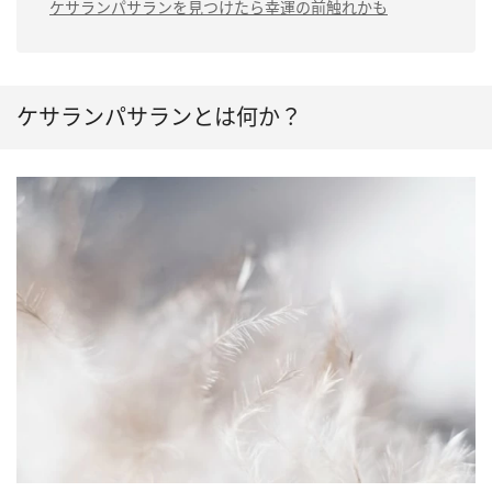
ケサランパサランを見つけたら幸運の前触れかも
期は？
（3）ケサランパサランは江戸時代に大量発
生した
（3）ケサランパサランと綿毛の見分け方
（4）ケサランパサランは1年に1度しか見て
は駄目
ケサランパサランとは何か？
（5）口外してはいけない