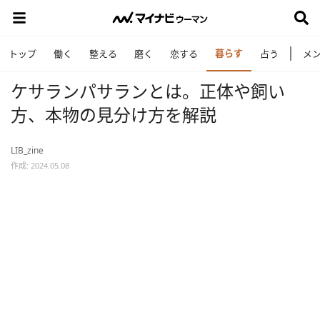
暮らす
トップ
働く
整える
磨く
恋する
占う
メ
ケサランパサランとは。正体や飼い
方、本物の見分け方を解説
LIB_zine
作成: 2024.05.08