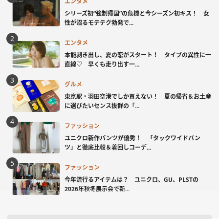
エンタメ
シリーズ初“強制帰国”の危機と今シーズン初キス！ 女
性が沼るモテテク勃発で...
エンタメ
本能剥き出し、夏の恋がスタート！ タイプの異性に一
直線♡ 早くも走り出す一...
グルメ
東京駅・羽田空港でしか買えない！ 夏の帰省＆お土産
に選びたいセンス抜群の「...
ファッション
ユニクロ新作パンツが優秀！ 「タックワイドパン
ツ」と徹底比較＆着回しコーデ...
ファッション
今年流行るアイテムは？ ユニクロ、GU、PLSTの
2026年秋冬展示会で新...