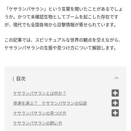
「ケサランパサラン」という言葉を聞いたことがあるでしょ
うか。かつて未確認生物としてブームを起こした存在です
が、現代でも全国各地から目撃情報が寄せられています。
この記事では、スピリチュアルな世界の観点を交えながら、
ケサランパサランの生態や見つけ方について解説します。
目次
ケサランパサランとは何か？
ケサランパサランは生き物？ その正体
幸運を運ぶ？ ケサランパサランの伝説
とは
（1）ケサランパサランを見つけると幸せに
ケサランパサランの見つけ方
ケサランパサランの寿命
なれる
（1）ケサランパサランはどこにいる？
ケサランパサランの飼い方
（2）ケサランパサランは嵐の前に降ってく
る
（2）ケサランパサランが見つかりやすい時