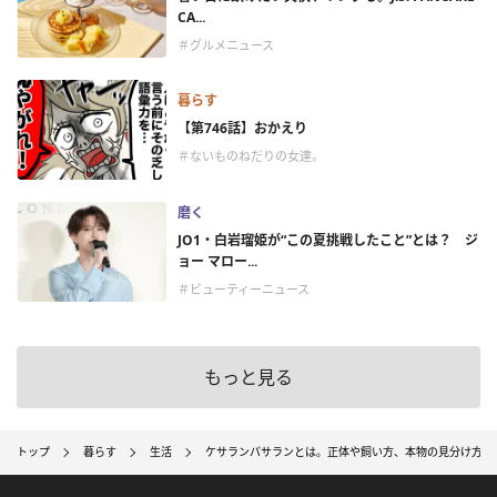
CA...
＃グルメニュース
暮らす
【第746話】おかえり
＃ないものねだりの女達。
磨く
JO1・白岩瑠姫が“この夏挑戦したこと”とは？ ジ
ョー マロー...
＃ビューティーニュース
もっと見る
トップ
暮らす
生活
ケサランパサランとは。正体や飼い方、本物の見分け方を