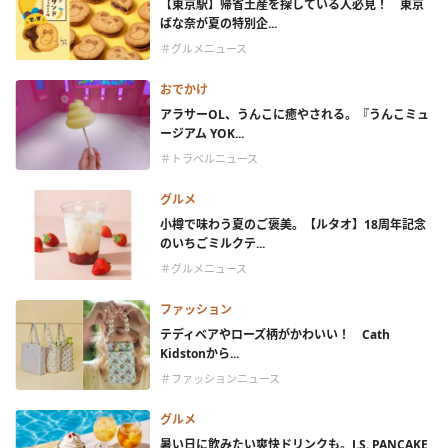
【東京駅】帰省土産を探している人必見！ 東京
ばな奈が夏の特別企...
＃グルメニュース
おでかけ
アラサーOL、うんこに癒やされる。『うんこミュ
ージアム YOK...
＃トラベルニュース
グルメ
小樽で味わう夏のご褒美。【ルタオ】18周年記念
のいちごミルクテ...
＃グルメニュース
ファッション
テディベアやローズ柄がかわいい！ Cath
Kidstonから...
＃ファッションニュース
グルメ
暑い日に飲みたい爽快ドリンクも。J.S. PANCAKE