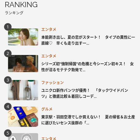
RANKING
ランキング
エンタメ
本能剥き出し、夏の恋がスタート！ タイプの異性に一
直線♡ 早くも走り出す一...
エンタメ
シリーズ初“強制帰国”の危機と今シーズン初キス！ 女
性が沼るモテテク勃発で...
ファッション
ユニクロ新作パンツが優秀！ 「タックワイドパン
ツ」と徹底比較＆着回しコーデ...
グルメ
東京駅・羽田空港でしか買えない！ 夏の帰省＆お土産
に選びたいセンス抜群の「...
エンタメ