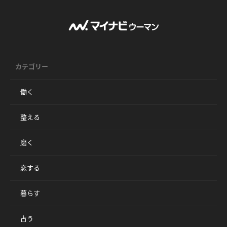
カテゴリー
働く
整える
磨く
恋する
暮らす
占う