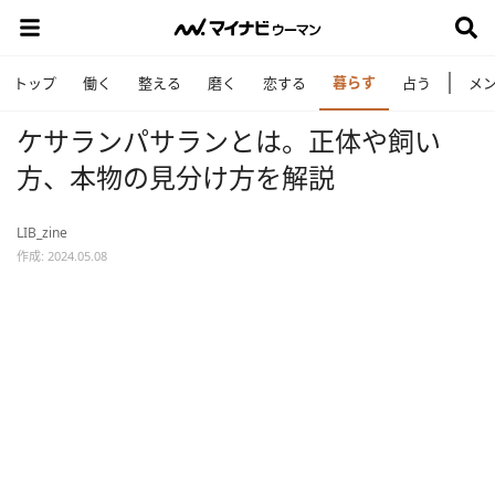
暮らす
トップ
働く
整える
磨く
恋する
占う
メ
ケサランパサランとは。正体や飼い
方、本物の見分け方を解説
LIB_zine
作成: 2024.05.08