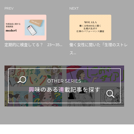
PREV
NEXT
定期的に検査してる？ 23〜35...
働く女性に聞いた「生理のストレ
ス...