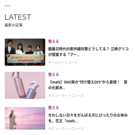
LATEST
最新の記事
整える
酷暑日時代の紫外線対策どうしてる？ 江崎グリコ
が提案する「アー...
＃ヘルシーニュース
整える
【melt】SNS発の“付け替えDIY”から着想！ 髪
の化粧水...
＃ビューティーニュース
整える
せわしない日々をがんばる方にぴったりのお休み
を。花王「melt...
＃ビューティーニュース