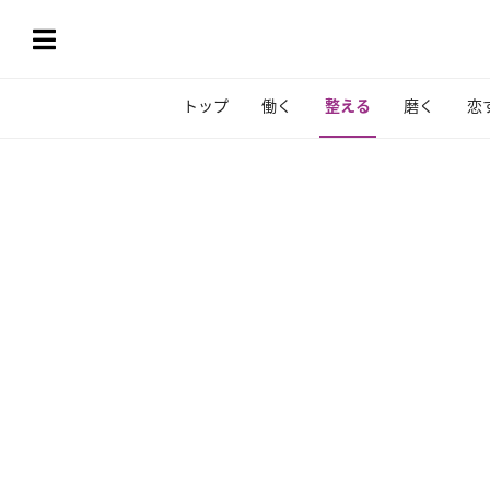
トップ
働く
整える
磨く
恋