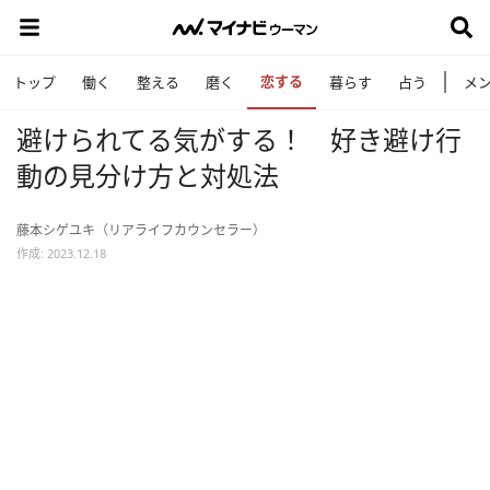
恋する
トップ
働く
整える
磨く
暮らす
占う
メ
避けられてる気がする！ 好き避け行
動の見分け方と対処法
藤本シゲユキ（リアライフカウンセラー）
作成: 2023.12.18