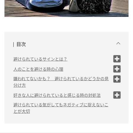
目次
避けられているサインとは？
（1）素っ気ない態度を取られる
人のことを避ける時の心理
（2）急に連絡頻度が減った
（1）嫌悪や軽蔑
嫌われてないかも？ 避けられているかどうかの見
分け方
（3）やりとりを終わらせる方向に持ってい
（2）これ以上負担を増やしたく
かれる
ない
（1）話し掛けたら普通に対応してく
好きな人に避けられていると感じる時の対処法
れる
（4）なんだか気まずそうにされる
（3）1対1が苦手
（1）憶測で決めつけない
避けられている気がしてもネガティブに捉えないこ
（2）周りの人にも同じ態度を取って
とが大切
（5）自分にだけ態度が違う
（4）後ろめたいことがある
いる
（2）思い切って相手に理由を
聞く
（5）なんとなく
（3）時間がたてばいつも通りに戻る
（3）周囲に確認する