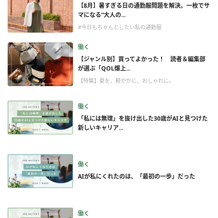
【8月】暑すぎる日の通勤服問題を解決。一枚でサ
マになる“大人の...
#今日もちゃんとしたい私の通勤服
働く
【ジャンル別】買ってよかった！ 読者＆編集部
が選ぶ「QOL爆上...
【特集】夏を、軽やかに、おしゃれに。
働く
「私には無理」を抜け出した30歳がAIと見つけた
新しいキャリア...
働く
AIが私にくれたのは、「最初の一歩」だった
働く