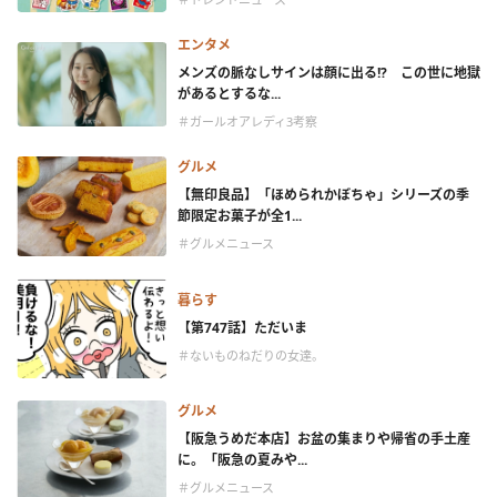
エンタメ
メンズの脈なしサインは顔に出る!? この世に地獄
があるとするな...
＃ガールオアレディ3考察
グルメ
【無印良品】「ほめられかぼちゃ」シリーズの季
節限定お菓子が全1...
＃グルメニュース
暮らす
【第747話】ただいま
＃ないものねだりの女達。
グルメ
【阪急うめだ本店】お盆の集まりや帰省の手土産
に。「阪急の夏みや...
＃グルメニュース