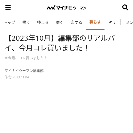
暮らす
トップ
働く
整える
磨く
恋する
占う
メ
【2023年10月】編集部のリアルバ
イ、今月コレ買いました！
＃今月、コレ買いました！
マイナビウーマン編集部
作成: 2023.11.04