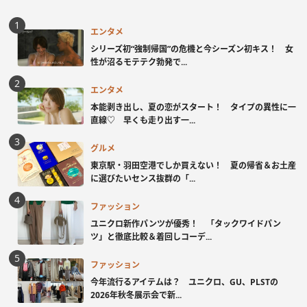
エンタメ
シリーズ初“強制帰国”の危機と今シーズン初キス！ 女
性が沼るモテテク勃発で...
エンタメ
本能剥き出し、夏の恋がスタート！ タイプの異性に一
直線♡ 早くも走り出す一...
グルメ
東京駅・羽田空港でしか買えない！ 夏の帰省＆お土産
に選びたいセンス抜群の「...
ファッション
ユニクロ新作パンツが優秀！ 「タックワイドパン
ツ」と徹底比較＆着回しコーデ...
ファッション
今年流行るアイテムは？ ユニクロ、GU、PLSTの
2026年秋冬展示会で新...