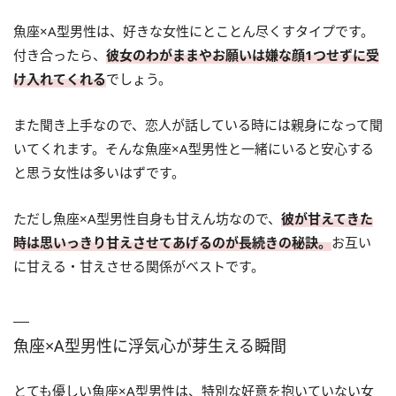
魚座×A型男性は、好きな女性にとことん尽くすタイプです。
付き合ったら、
彼女のわがままやお願いは嫌な顔1つせずに受
け入れてくれる
でしょう。
また聞き上手なので、恋人が話している時には親身になって聞
いてくれます。そんな魚座×A型男性と一緒にいると安心する
と思う女性は多いはずです。
ただし魚座×A型男性自身も甘えん坊なので、
彼が甘えてきた
時は思いっきり甘えさせてあげるのが長続きの秘訣。
お互い
に甘える・甘えさせる関係がベストです。
魚座×A型男性に浮気心が芽生える瞬間
とても優しい魚座×A型男性は、特別な好意を抱いていない女