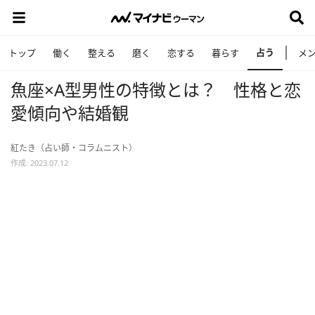
占う
トップ
働く
整える
磨く
恋する
暮らす
メ
魚座×A型男性の特徴とは？ 性格と恋
愛傾向や結婚観
紅たき（占い師・コラムニスト）
作成: 2023.07.12