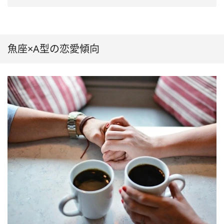
魚座×A型の恋愛傾向