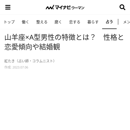
占う
トップ
働く
整える
磨く
恋する
暮らす
メ
山羊座×A型男性の特徴とは？ 性格と
恋愛傾向や結婚観
紅たき（占い師・コラムニスト）
作成: 2023.07.06