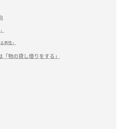
向
」
る男性」
は「物の貸し借りをする」