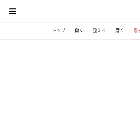
トップ
働く
整える
磨く
恋