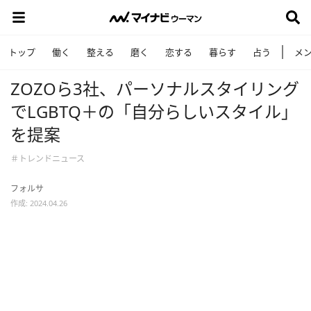
トップ
働く
整える
磨く
恋する
暮らす
占う
メ
ZOZOら3社、パーソナルスタイリング
でLGBTQ＋の「自分らしいスタイル」
を提案
＃トレンドニュース
フォルサ
作成: 2024.04.26