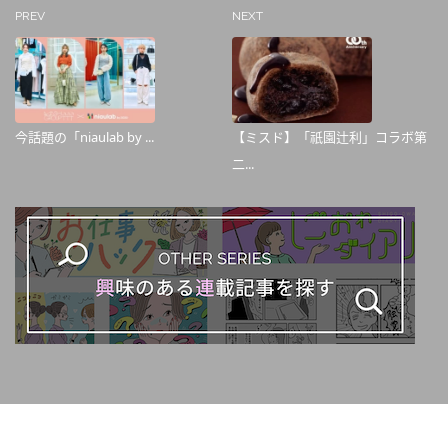
PREV
NEXT
今話題の「niaulab by ...
【ミスド】「祇園辻利」コラボ第
二...