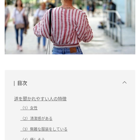
目次
道を聞かれやすい人の特徴
（1）女性
（2）清潔感がある
（3）無難な服装をしている
（4）優しそう