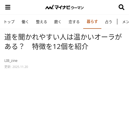
暮らす
トップ
働く
整える
磨く
恋する
占う
メ
道を聞かれやすい人は温かいオーラが
ある？ 特徴を12個を紹介
LIB_zine
更新: 2025.11.20