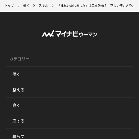
トップ
働く
スキル
「拝見いたしました」は二重敬語？ 正しい使い方や言い
カテゴリー
働く
整える
磨く
恋する
暮らす