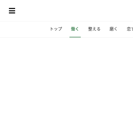
トップ
働く
整える
磨く
恋