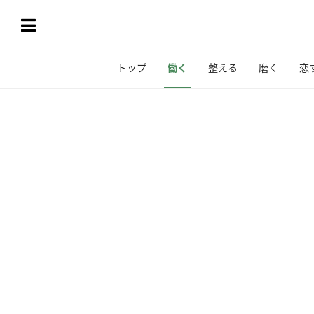
トップ
働く
整える
磨く
恋