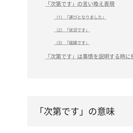
「次第です」の言い換え表現
（1）「運びとなりました」
（2）「状況です」
（3）「経緯です」
「次第です」は事情を説明する時に
「次第です」の意味