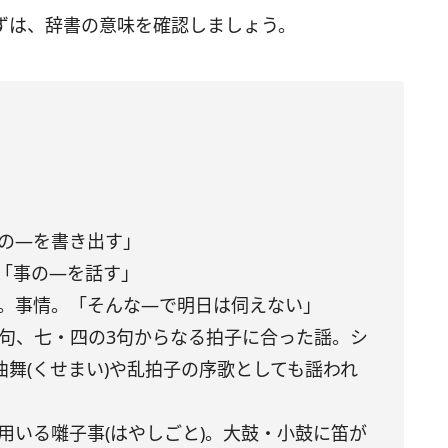
ずは、辞書の意味を確認しましょう。
式の—を書き出す」
「事の—を話す」
け。事情。「そんな—で明日は伺えない」
返句、七・四の3句からなる拍子に合った謡。シ
舞(くせまい)や乱拍子の序歌としても謡われ
用いる囃子事(はやしごと)。大鼓・小鼓に笛が