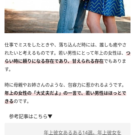
仕事でミスをしたときや、落ち込んだ時には、誰しも癒やさ
れたいと考えるものです。若い男性にとって年上の女性は、
つ
らい時に頼りになる存在であり、甘えられる存在
でもありま
す。
時に母親やお姉さんのような、包容力に惹かれるようです。
年上の女性の「大丈夫だよ」の一言で、若い男性はほっとで
きる
のです。
参考記事はこちら▼
年上彼女あるある14選。年上彼女を