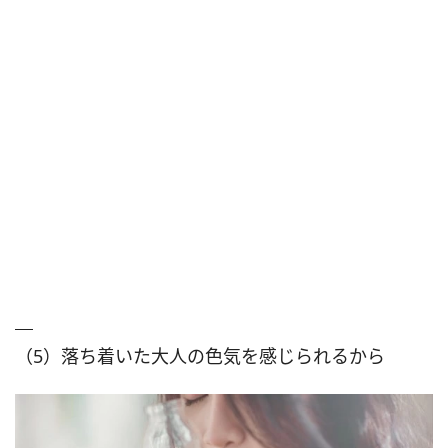
（5）落ち着いた大人の色気を感じられるから