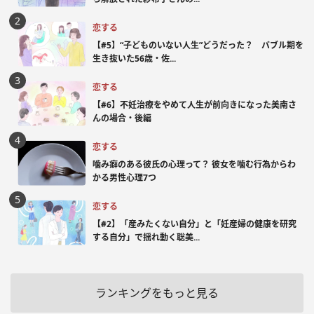
恋する
【#5】“子どものいない人生”どうだった？ バブル期を
生き抜いた56歳・佐...
恋する
【#6】不妊治療をやめて人生が前向きになった美南さ
んの場合・後編
恋する
噛み癖のある彼氏の心理って？ 彼女を噛む行為からわ
かる男性心理7つ
恋する
【#2】「産みたくない自分」と「妊産婦の健康を研究
する自分」で揺れ動く聡美...
ランキングをもっと見る