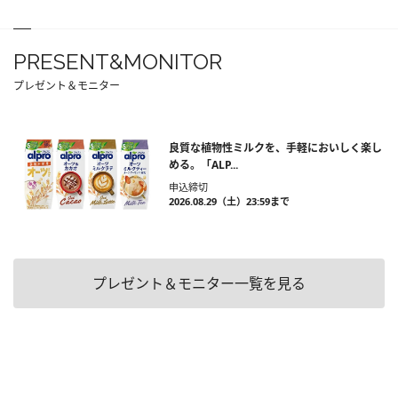
PRESENT&MONITOR
プレゼント＆モニター
良質な植物性ミルクを、手軽においしく楽し
める。「ALP...
申込締切
2026.08.29（土）23:59まで
プレゼント＆モニター一覧を見る