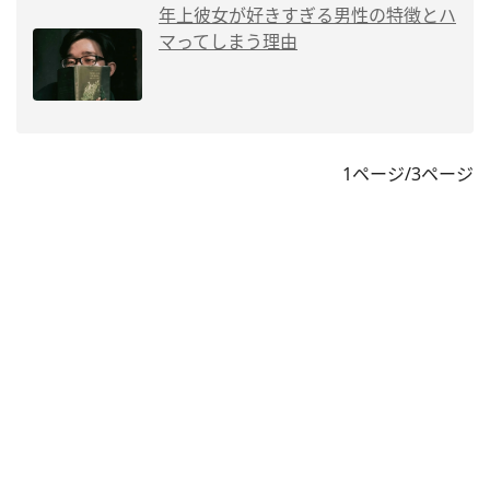
年上彼女が好きすぎる男性の特徴とハ
マってしまう理由
1ページ/3ページ