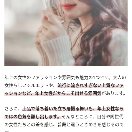
年上の女性のファッションや雰囲気も魅力の1つです。大人の
女性らしいシルエットや、
流行に流されすぎない上質なファ
ッションなど、年上女性だからこそ出せる雰囲気
があります。
さらに、
上品で落ち着いた立ち居振る舞いも、年上女性なら
ではの色気を醸し出します。
そんなところに、自分や同世代
の女性たちとの差を感じ、普段と違うときめきを感じるので