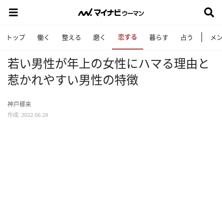
恋する
トップ
働く
整える
磨く
暮らす
占う
メ
若い男性が年上の女性にハマる理由と
惹かれやすい男性の特徴
神戸梛来
作成: 2022.06.28