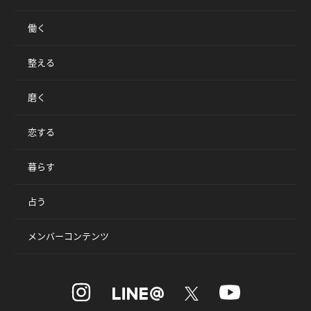
働く
整える
磨く
恋する
暮らす
占う
メンバーコンテンツ