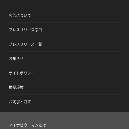
広告について
プレスリリース窓口
プレスリリース一覧
お知らせ
サイトポリシー
推奨環境
お詫びと訂正
マイナビウーマンとは