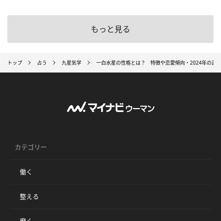
もっと見る
トップ
占う
九星気学
一白水星の性格とは？ 特徴や恋愛傾向・2024年の運
カテゴリー
働く
整える