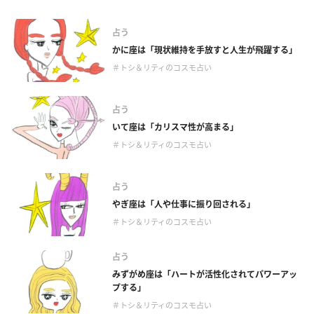
占う
かに座は「現状維持を手放すと人生が飛躍する」
＃トシ＆リティのコスモ占い
占う
いて座は「カリスマ性が高まる」
＃トシ＆リティのコスモ占い
占う
やぎ座は「人や仕事に振り回される」
＃トシ＆リティのコスモ占い
占う
みずがめ座は「ハートが活性化されてパワーアッ
プする」
＃トシ＆リティのコスモ占い