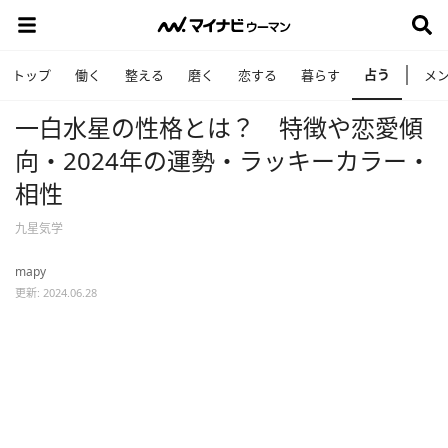
占う
トップ
働く
整える
磨く
恋する
暮らす
メ
一白水星の性格とは？ 特徴や恋愛傾
向・2024年の運勢・ラッキーカラー・
相性
九星気学
mapy
更新: 2024.06.28