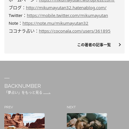
ブログ：
http://mikumayutan32.hatenablog.com/
Twitter：
https://mobile.twitter.com/mikumayutan
Note：
https://note.mu/mikumayutan32
ココナラ占い：
https://coconala.com/users/361895
この著者の記事一覧
BACKNUMBER
「夢占い」をもっと見る
PREV
NEXT