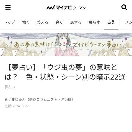
占う
トップ
働く
整える
磨く
恋する
暮らす
メ
【夢占い】「ウジ虫の夢」の意味と
は？ 色・状態・シーン別の暗示22選
夢占い
みくまゆたん（恋愛コラムニスト・占い師）
更新: 2024.02.27