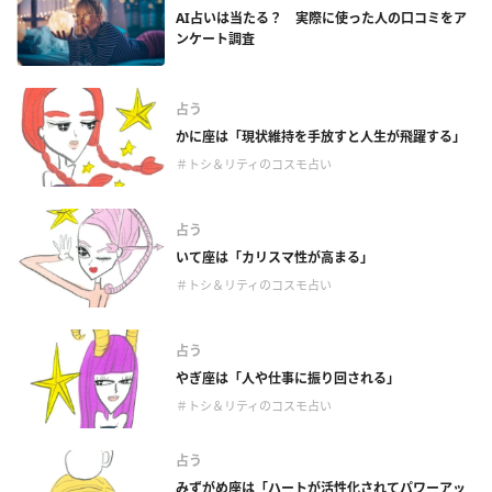
AI占いは当たる？ 実際に使った人の口コミをア
ンケート調査
占う
かに座は「現状維持を手放すと人生が飛躍する」
＃トシ＆リティのコスモ占い
占う
いて座は「カリスマ性が高まる」
＃トシ＆リティのコスモ占い
占う
やぎ座は「人や仕事に振り回される」
＃トシ＆リティのコスモ占い
占う
みずがめ座は「ハートが活性化されてパワーアッ