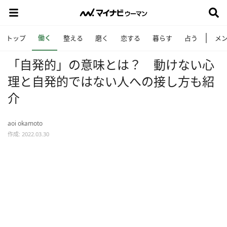
働く
トップ
整える
磨く
恋する
暮らす
占う
メ
「自発的」の意味とは？ 動けない心
理と自発的ではない人への接し方も紹
介
aoi okamoto
作成: 2022.03.30