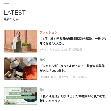
LATEST
最新の記事
ファッション
【8月】暑すぎる日の通勤服問題を解決。一枚でサ
マになる“大人の...
#今日もちゃんとしたい私の通勤服
働く
【ジャンル別】買ってよかった！ 読者＆編集部
が選ぶ「QOL爆上...
【特集】夏を、軽やかに、おしゃれに。
働く
「私には無理」を抜け出した30歳がAIと見つけた
新しいキャリア...