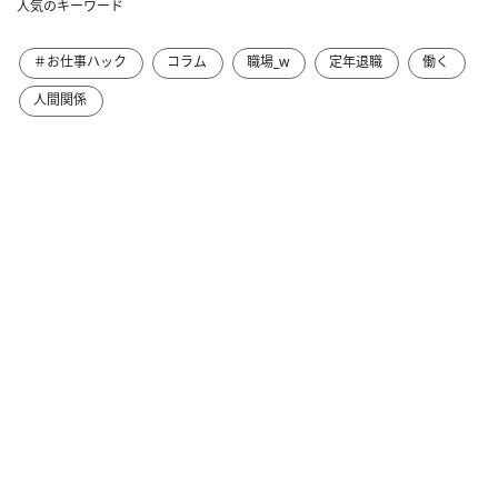
人気のキーワード
＃お仕事ハック
コラム
職場_w
定年退職
働く
人間関係