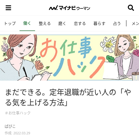
働く
トップ
整える
磨く
恋する
暮らす
占う
メ
まだできる。定年退職が近い人の「や
る気を上げる方法」
＃お仕事ハック
ぱぴこ
作成: 2022.03.29