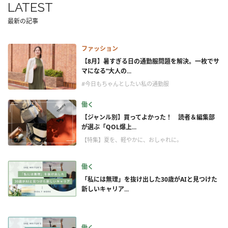
LATEST
最新の記事
ファッション
【8月】暑すぎる日の通勤服問題を解決。一枚でサ
マになる“大人の...
#今日もちゃんとしたい私の通勤服
働く
【ジャンル別】買ってよかった！ 読者＆編集部
が選ぶ「QOL爆上...
【特集】夏を、軽やかに、おしゃれに。
働く
「私には無理」を抜け出した30歳がAIと見つけた
新しいキャリア...
働く