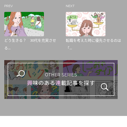
PREV
NEXT
どう生きる？ 30代を充実させ
転職を考えた時に優先させるのは
る...
「...